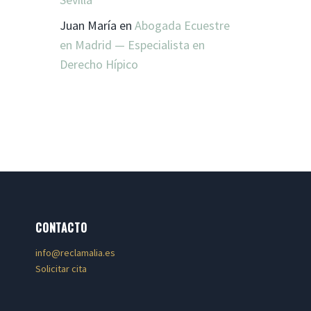
Juan María
en
Abogada Ecuestre
en Madrid — Especialista en
Derecho Hípico
CONTACTO
info@reclamalia.es
Solicitar cita