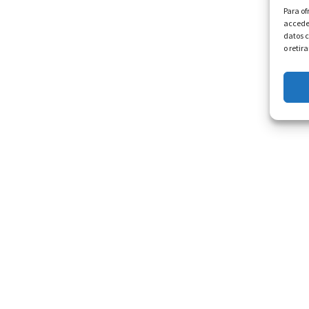
Para of
acceder
datos c
o retir