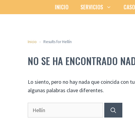
Saltar
INICIO
SERVICIOS
CASO
al
contenido
Inicio
›
Results for Hellín
NO SE HA ENCONTRADO NA
Lo siento, pero no hay nada que coincida con t
algunas palabras clave diferentes.
Buscar: