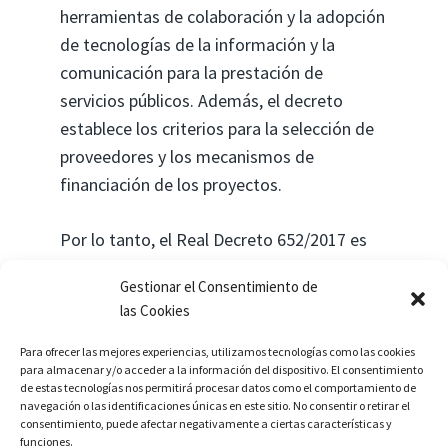
herramientas de colaboración y la adopción
de tecnologías de la información y la
comunicación para la prestación de
servicios públicos. Además, el decreto
establece los criterios para la selección de
proveedores y los mecanismos de
financiación de los proyectos.
Por lo tanto, el Real Decreto 652/2017 es
un paso importante para promover la
Gestionar el Consentimiento de
digitalización de los servicios públicos en
las Cookies
España, con el objetivo de mejorar la
calidad de los mismos. Esta
Para ofrecer las mejores experiencias, utilizamos tecnologías como las cookies
para almacenar y/o acceder a la información del dispositivo. El consentimiento
transformación digital permitirá a los
de estas tecnologías nos permitirá procesar datos como el comportamiento de
ciudadanos tener una mejor experiencia de
navegación o las identificaciones únicas en este sitio. No consentir o retirar el
consentimiento, puede afectar negativamente a ciertas características y
usuario y una mayor facilidad en el acceso a
funciones.