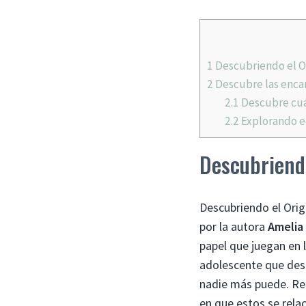
1
Descubriendo el Or
2
Descubre las encan
2.1
Descubre cuá
2.2
Explorando el
Descubriendo
Descubriendo el Orige
por la autora
Amelia
papel que juegan en 
adolescente que des
nadie más puede. Reb
en que estos se rela