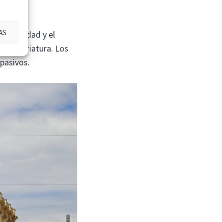
AS
nsabilidad y el
 otra criatura. Los
pasivos.