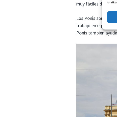
o retir
muy fáciles de cuidar 
Los Ponis son una gr
trabajo en equipo. Es
Ponis también ayudan