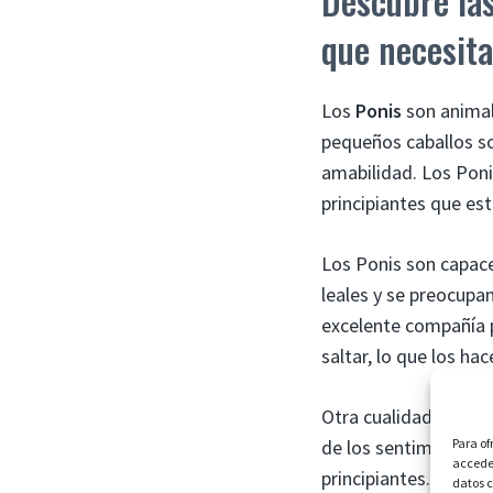
Descubre las
que necesita
Los
Ponis
son animal
pequeños caballos so
amabilidad. Los Ponis
principiantes que es
Los Ponis son capace
leales y se preocupan
excelente compañía p
saltar, lo que los ha
Otra cualidad única 
Para of
de los sentimientos 
acceder
principiantes. Esto
datos c