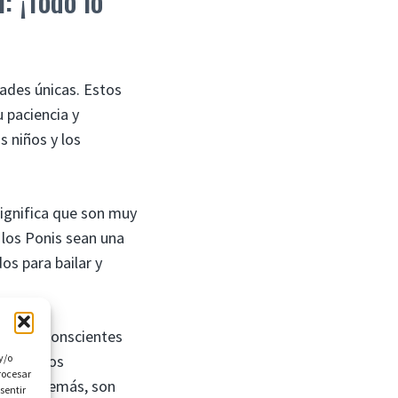
: ¡Todo lo
ades únicas. Estos
 paciencia y
s niños y los
significa que son muy
e los Ponis sean una
os para bailar y
son muy conscientes
y/o
iños y los
rocesar
ntar. Además, son
sentir