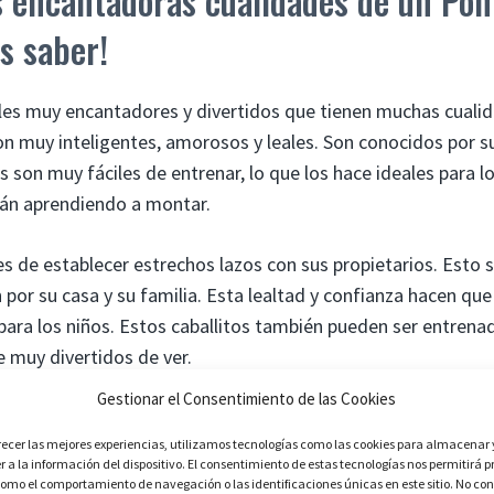
 encantadoras cualidades de un Poni
s saber!
es muy encantadores y divertidos que tienen muchas cualid
n muy inteligentes, amorosos y leales. Son conocidos por su
 son muy fáciles de entrenar, lo que los hace ideales para lo
tán aprendiendo a montar.
s de establecer estrechos lazos con sus propietarios. Esto 
 por su casa y su familia. Esta lealtad y confianza hacen qu
ara los niños. Estos caballitos también pueden ser entrenad
ce muy divertidos de ver.
Gestionar el Consentimiento de las Cookies
de los Ponis es su amabilidad y compasión. Estos caballos 
recer las mejores experiencias, utilizamos tecnologías como las cookies para almacenar 
de los demás. Esto significa que son muy pacientes con los n
 a la información del dispositivo. El consentimiento de estas tecnologías nos permitirá p
s caballos son extremadamente confiables y seguros para mo
omo el comportamiento de navegación o las identificaciones únicas en este sitio. No con