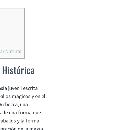
ar Natural
 Histórica
ía juvenil escrita
ballos mágicos y en el
 Rebecca, una
s de una forma que
caballos y la forma
loración de la magia