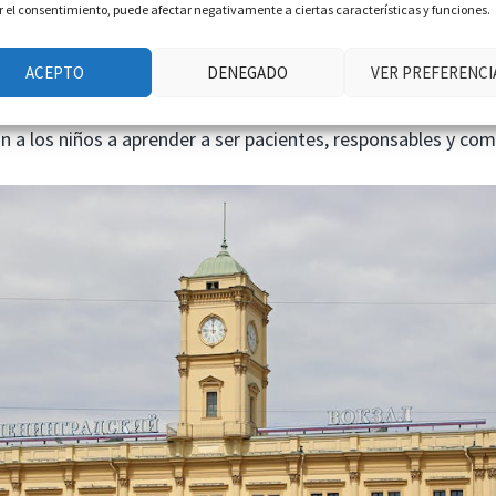
ar el consentimiento, puede afectar negativamente a ciertas características y funciones.
y se adaptan bien al calor y al frío.
ACEPTO
DENEGADO
VER PREFERENCI
an oportunidad para los niños de aprender acerca de la respo
tos caballos enseñan a los niños a trabajar duro y a cuidar de
 a los niños a aprender a ser pacientes, responsables y com