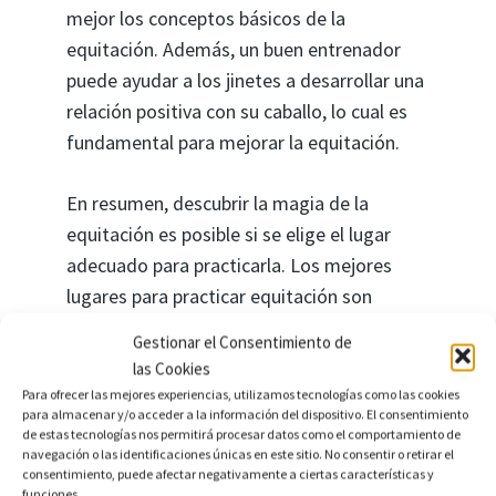
mejor los conceptos básicos de la
equitación. Además, un buen entrenador
puede ayudar a los jinetes a desarrollar una
relación positiva con su caballo, lo cual es
fundamental para mejorar la equitación.
En resumen, descubrir la magia de la
equitación es posible si se elige el lugar
adecuado para practicarla. Los mejores
lugares para practicar equitación son
aquellos que tienen un entorno seguro y
Gestionar el Consentimiento de
adecuado para el caballo y el jinete.
las Cookies
Además, tener un entrenador calificado
Para ofrecer las mejores experiencias, utilizamos tecnologías como las cookies
para almacenar y/o acceder a la información del dispositivo. El consentimiento
puede ayudar a los jinetes a mejorar sus
de estas tecnologías nos permitirá procesar datos como el comportamiento de
habilidades y desarrollar una buena relación
navegación o las identificaciones únicas en este sitio. No consentir o retirar el
consentimiento, puede afectar negativamente a ciertas características y
con su caballo. ¿Quién sabe qué mágicos
funciones.