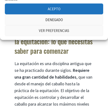
momentos puedes descubrir una vez que
ACEPTO
hayas encontrado el lugar adecuado para
practicar la equitación?
DENEGADO
Descubre los fundamentos de
VER PREFERENCIAS
la equitación: lo que necesitas
saber para comenzar
La equitación es una disciplina antigua que
se ha practicado durante siglos.
Requiere
una gran cantidad de habilidades
, que van
desde el manejo del caballo hasta la
práctica de la equitación. El objetivo de la
equitación es controlar y desarrollar el
caballo para alcanzar los máximos niveles