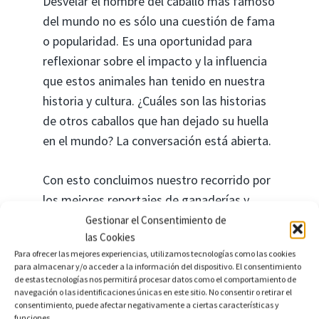
Desvelar el nombre del caballo más famoso
del mundo no es sólo una cuestión de fama
o popularidad. Es una oportunidad para
reflexionar sobre el impacto y la influencia
que estos animales han tenido en nuestra
historia y cultura. ¿Cuáles son las historias
de otros caballos que han dejado su huella
en el mundo? La conversación está abierta.
Con esto concluimos nuestro recorrido por
los mejores reportajes de ganaderías y
criaderos de caballos en España. Es
Gestionar el Consentimiento de
las Cookies
innegable la riqueza y la diversidad que
Para ofrecer las mejores experiencias, utilizamos tecnologías como las cookies
ofrece este sector en nuestro país. Sea por
para almacenar y/o acceder a la información del dispositivo. El consentimiento
interés profesional o simplemente por
de estas tecnologías nos permitirá procesar datos como el comportamiento de
navegación o las identificaciones únicas en este sitio. No consentir o retirar el
amor a estos nobles animales, estos
consentimiento, puede afectar negativamente a ciertas características y
funciones.