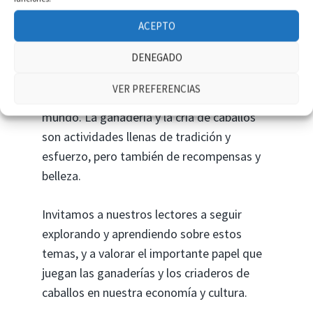
reportajes nos acercan a una realidad
fascinante y muchas veces desconocida.
ACEPTO
DENEGADO
Esperamos que esta selección haya sido de
su agrado y que haya despertado en usted
VER PREFERENCIAS
un mayor interés por este apasionante
mundo. La ganadería y la cría de caballos
son actividades llenas de tradición y
esfuerzo, pero también de recompensas y
belleza.
Invitamos a nuestros lectores a seguir
explorando y aprendiendo sobre estos
temas, y a valorar el importante papel que
juegan las ganaderías y los criaderos de
caballos en nuestra economía y cultura.