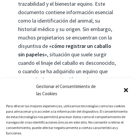
trazabilidad y el bienestar equino. Este
documento contiene información esencial
como la identificación del animal, su
historial médico y su origen. Sin embargo,
muchos propietarios se encuentran con la
disyuntiva de
«cómo registrar un caballo
sin papeles»
, situación que suele surgir
cuando el linaje del caballo es desconocido,
o cuando se ha adquirido un equino que
carece de documentación previa.
Gestionar el Consentimiento de
las Cookies
En estos casos, es fundamental acudir a un
abogado experto en asuntos equinos que
Para ofrecer las mejores experiencias, utilizamos tecnologías como las cookies
para almacenar y/o acceder a la información del dispositivo. El consentimiento
puedan guiar en el proceso de
de estas tecnologías nos permitirá procesar datos como el comportamiento de
identificación y registro, posibilitando así la
navegación o las identificaciones únicas en este sitio. No consentir o retirar el
consentimiento, puede afectar negativamente a ciertas características y
emisión de un pasaporte equino conforme
funciones.