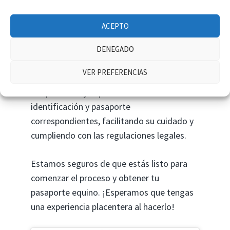
a la normativa vigente.
La identificación
debe hacerse por un profesional
ACEPTO
autorizado
, quien implantará un microchip
y emitirá un documento provisional hasta
DENEGADO
obtener el pasaporte definitivo. La tenencia
VER PREFERENCIAS
responsable de caballos incluye asegurarse
de que cada ejemplar cuente con su
identificación y pasaporte
correspondientes, facilitando su cuidado y
cumpliendo con las regulaciones legales.
Estamos seguros de que estás listo para
comenzar el proceso y obtener tu
pasaporte equino. ¡Esperamos que tengas
una experiencia placentera al hacerlo!