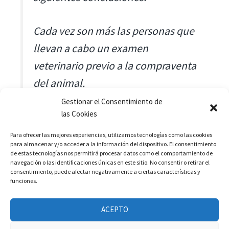
Cada vez son más las personas que
llevan a cabo un examen
veterinario previo a la compraventa
del animal.
Gestionar el Consentimiento de
las Cookies
Cada vez son más las personas que
para la compraventa de un caballo
Para ofrecer las mejores experiencias, utilizamos tecnologías como las cookies
para almacenar y/o acceder a la información del dispositivo. El consentimiento
llevan a cabo un contrato por
de estas tecnologías nos permitirá procesar datos como el comportamiento de
navegación o las identificaciones únicas en este sitio. No consentir o retirar el
escrito. Pero aún queda mucho por
consentimiento, puede afectar negativamente a ciertas características y
funciones.
conseguir, ya que un 40% de los
propietarios no lo han efectuado.
ACEPTO