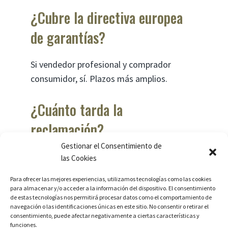
¿Cubre la directiva europea
de garantías?
Si vendedor profesional y comprador
consumidor, sí. Plazos más amplios.
¿Cuánto tarda la
reclamación?
Gestionar el Consentimiento de
Civil: 12-30 meses. Penal: variable.
las Cookies
Para ofrecer las mejores experiencias, utilizamos tecnologías como las cookies
¿Y los anuncios en
para almacenar y/o acceder a la información del dispositivo. El consentimiento
de estas tecnologías nos permitirá procesar datos como el comportamiento de
marketplaces especializados?
navegación o las identificaciones únicas en este sitio. No consentir o retirar el
consentimiento, puede afectar negativamente a ciertas características y
funciones.