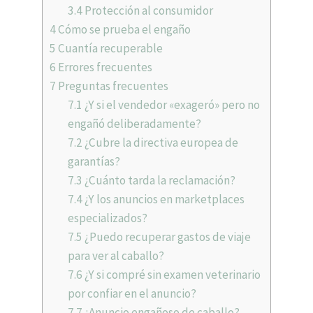
3.4
Protección al consumidor
4
Cómo se prueba el engaño
5
Cuantía recuperable
6
Errores frecuentes
7
Preguntas frecuentes
7.1
¿Y si el vendedor «exageró» pero no
engañó deliberadamente?
7.2
¿Cubre la directiva europea de
garantías?
7.3
¿Cuánto tarda la reclamación?
7.4
¿Y los anuncios en marketplaces
especializados?
7.5
¿Puedo recuperar gastos de viaje
para ver al caballo?
7.6
¿Y si compré sin examen veterinario
por confiar en el anuncio?
7.7
¿Anuncio engañoso de caballo?