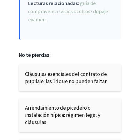
Lecturas relacionadas:
guía de
compraventa
·
vicios ocultos
·
dopaje
examen
.
No te pierdas:
Cláusulas esenciales del contrato de
pupilaje: las 14 que no pueden faltar
Arrendamiento de picadero o
instalación hípica: régimen legal y
cláusulas