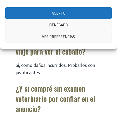
Las plataformas pueden tener
responsabilidad subsidiaria si publican
ACEPTO
contenido manifiestamente falso sin
verificar.
DENEGADO
VER PREFERENCIAS
¿Puedo recuperar gastos de
viaje para ver al caballo?
Sí, como daños incurridos. Probarlos con
justificantes.
¿Y si compré sin examen
veterinario por confiar en el
anuncio?