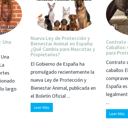
Nueva Ley de Protección y
: Una
Contrato
Bienestar Animal en España:
l
Caballos:
¿Qué Cambia para Mascotas y
para Prot
Propietarios?
: Una
Contrato 
El Gobierno de España ha
 La
caballos E
promulgado recientemente la
ortes
compraven
nueva Ley de Protección y
cionado
España es
Bienestar Animal, publicada en
lo largo
legalmente
el Boletín Oficial ...
...
Leer Más
Leer Más