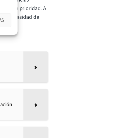
mpre una prioridad. A
e la necesidad de
AS
tre.
mación