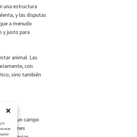
in una estructura
enta, y las disputas
, que a menudo
 y justo para
star animal. Las
ariamente, con
ético, sino también
de hecho un campo
y/o
ansacciones
rocesar
sentir
 competencias