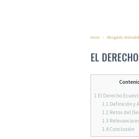
Inicio
›
Abogado Animalis
EL DERECHO
Contenid
1
El Derecho Ecuestr
1.1
Definición y 
1.2
Retos del De
1.3
Relevancia e
1.4
Conclusión