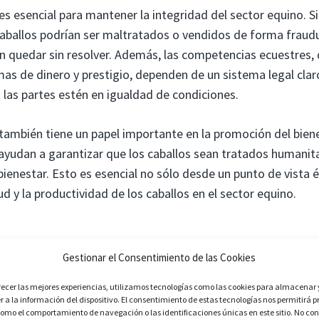
es esencial para mantener la integridad del sector equino. S
caballos podrían ser maltratados o vendidos de forma fraudul
n quedar sin resolver. Además, las competencias ecuestres
as de dinero y prestigio, dependen de un sistema legal claro
 las partes estén en igualdad de condiciones.
también tiene un papel importante en la promoción del biene
 ayudan a garantizar que los caballos sean tratados humanit
bienestar. Esto es esencial no sólo desde un punto de vista 
d y la productividad de los caballos en el sector equino.
Gestionar el Consentimiento de las Cookies
 aunque pueda parecer una especialidad legal de nicho, es 
recer las mejores experiencias, utilizamos tecnologías como las cookies para almacenar 
erosos aspectos de la ley. Esta disciplina asegura que las tr
 a la información del dispositivo. El consentimiento de estas tecnologías nos permitirá p
omo el comportamiento de navegación o las identificaciones únicas en este sitio. No con
 caballos se realicen de forma justa y transparente, que las