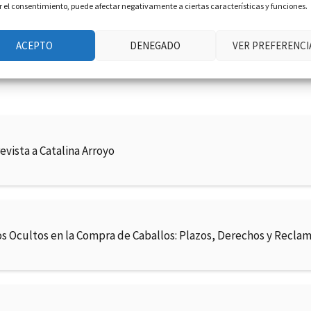
ar el consentimiento, puede afectar negativamente a ciertas características y funciones.
 cabo con equidad y que el bienestar de los caballos sea sie
 equino continúa creciendo y evolucionando, también lo hac
ACEPTO
DENEGADO
VER PREFERENCI
recho bien versados en las complejidades del Derecho Ecues
evista a Catalina Arroyo
os Ocultos en la Compra de Caballos: Plazos, Derechos y Recla