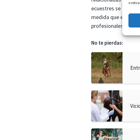
o retir
ecuestres se lleven a
medida que el sector
profesionales del de
No te pierdas:
Entr
Vici