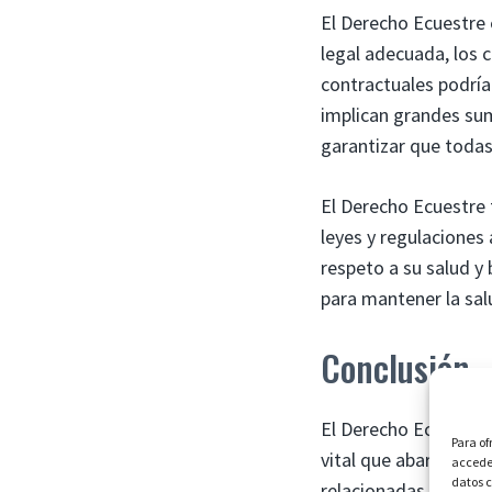
El Derecho Ecuestre 
legal adecuada, los 
contractuales podría
implican grandes sum
garantizar que todas
El Derecho Ecuestre 
leyes y regulaciones
respeto a su salud y 
para mantener la salu
Conclusión
El Derecho Ecuestre,
Para of
vital que abarca num
acceder
datos c
relacionadas con los