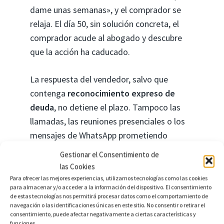
dame unas semanas», y el comprador se
relaja. El día 50, sin solución concreta, el
comprador acude al abogado y descubre
que la acción ha caducado.
La respuesta del vendedor, salvo que
contenga
reconocimiento expreso de
deuda
, no detiene el plazo. Tampoco las
llamadas, las reuniones presenciales o los
mensajes de WhatsApp prometiendo
«arreglarlo». Solo la presentación de
Gestionar el Consentimiento de
demanda detiene la caducidad.
las Cookies
Para ofrecer las mejores experiencias, utilizamos tecnologías como las cookies
para almacenar y/o acceder a la información del dispositivo. El consentimiento
La regla práctica es clara:
mientras se
de estas tecnologías nos permitirá procesar datos como el comportamiento de
negocia, se prepara la demanda en
navegación o las identificaciones únicas en este sitio. No consentir o retirar el
consentimiento, puede afectar negativamente a ciertas características y
paralelo
. Si el día 35 no hay acuerdo
funciones.