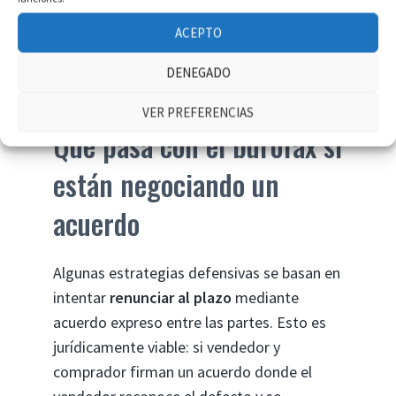
cerrado y firmado, se presenta la demanda.
ACEPTO
Cuando el vendedor recibe la notificación,
suele acelerarse la negociación; y si no se
DENEGADO
acelera, ya estás en plazo.
VER PREFERENCIAS
Qué pasa con el burofax si
están negociando un
acuerdo
Algunas estrategias defensivas se basan en
intentar
renunciar al plazo
mediante
acuerdo expreso entre las partes. Esto es
jurídicamente viable: si vendedor y
comprador firman un acuerdo donde el