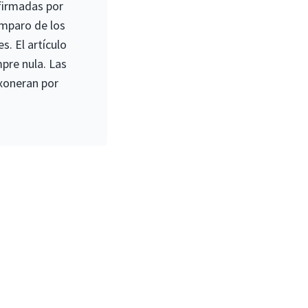
firmadas por
mparo de los
s. El artículo
mpre nula. Las
exoneran por