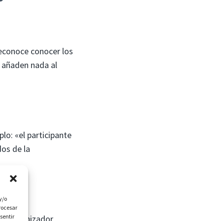
reconoce conocer los
o añaden nada al
lo: «el participante
dos de la
y/o
rocesar
sentir
del organizador