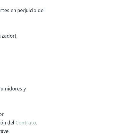
rtes en perjuicio del
izador).
nsumidores y
or.
ión del
Contrato
.
rave.