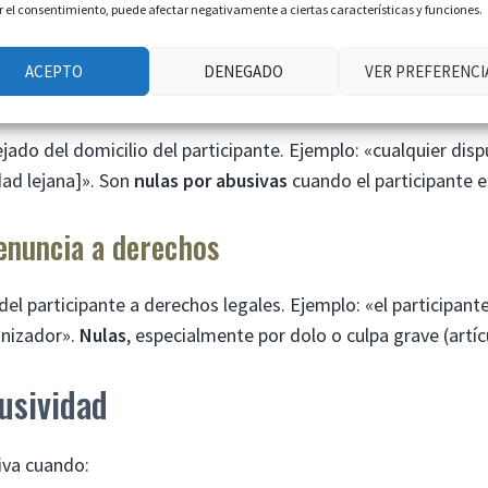
ar el consentimiento, puede afectar negativamente a ciertas características y funciones.
cuota de inscripción». Son
nulas por abusivas
.
ACEPTO
DENEGADO
VER PREFERENCI
uero
ado del domicilio del participante. Ejemplo: «cualquier disp
dad lejana]». Son
nulas por abusivas
cuando el participante 
renuncia a derechos
el participante a derechos legales. Ejemplo: «el participante
anizador».
Nulas
, especialmente por dolo o culpa grave (artíc
busividad
iva cuando: