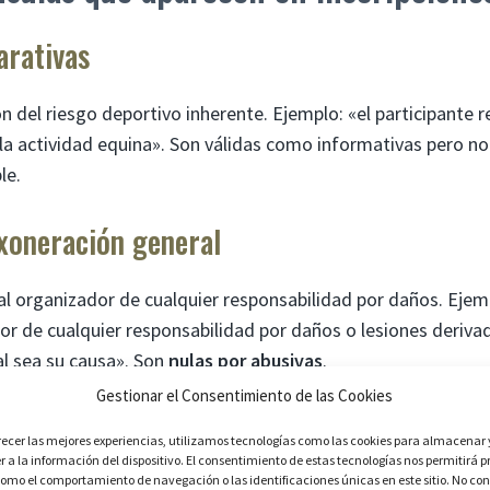
arativas
n del riesgo deportivo inherente. Ejemplo: «el participante 
 la actividad equina». Son válidas como informativas pero n
le.
exoneración general
l organizador de cualquier responsabilidad por daños. Ejemp
or de cualquier responsabilidad por daños o lesiones deriva
al sea su causa». Son
nulas por abusivas
.
Gestionar el Consentimiento de las Cookies
imitación de cuantía
recer las mejores experiencias, utilizamos tecnologías como las cookies para almacenar 
 a la información del dispositivo. El consentimiento de estas tecnologías nos permitirá p
omo el comportamiento de navegación o las identificaciones únicas en este sitio. No con
ción a una cantidad concreta. Ejemplo: «la responsabilidad 