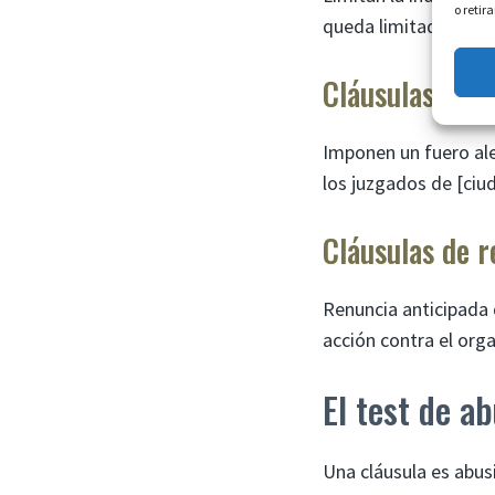
o retir
queda limitada a la 
Cláusulas de f
Imponen un fuero alej
los juzgados de [ciu
Cláusulas de 
Renuncia anticipada d
acción contra el org
El test de a
Una cláusula es abus