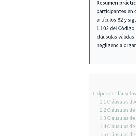
Resumen práctic
participantes en
artículos 82 y si
1.102 del Código 
cláusulas válidas
negligencia organ
1
Tipos de cláusulas
1.1
Cláusulas dec
1.2
Cláusulas de
1.3
Cláusulas de 
1.4
Cláusulas de
1.5
Cláusulas de 