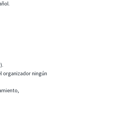
añol.
).
 el organizador ningún
pamiento,