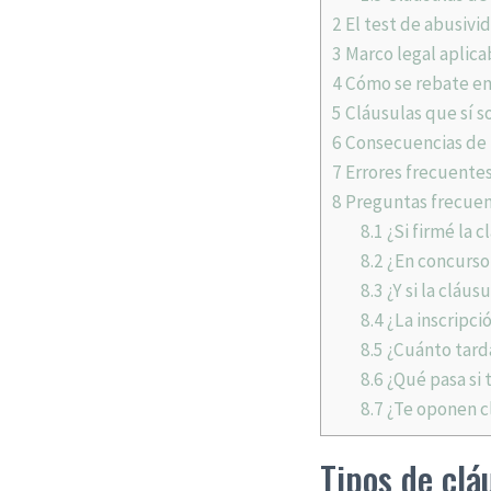
2
El test de abusivi
3
Marco legal aplica
4
Cómo se rebate en 
5
Cláusulas que sí s
6
Consecuencias de 
7
Errores frecuente
8
Preguntas frecue
8.1
¿Si firmé la 
8.2
¿En concurso 
8.3
¿Y si la cláu
8.4
¿La inscripci
8.5
¿Cuánto tarda 
8.6
¿Qué pasa si 
8.7
¿Te oponen cl
Tipos de clá