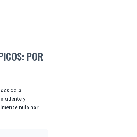
PICOS: POR
ados de la
 incidente y
almente nula por