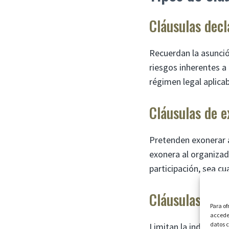
Cláusulas decl
Recuerdan la asunció
riesgos inherentes a
régimen legal aplicab
Cláusulas de 
Pretenden exonerar a
exonera al organizad
participación, sea cu
Cláusulas de l
Para of
acceder
datos c
Limitan la indemniza