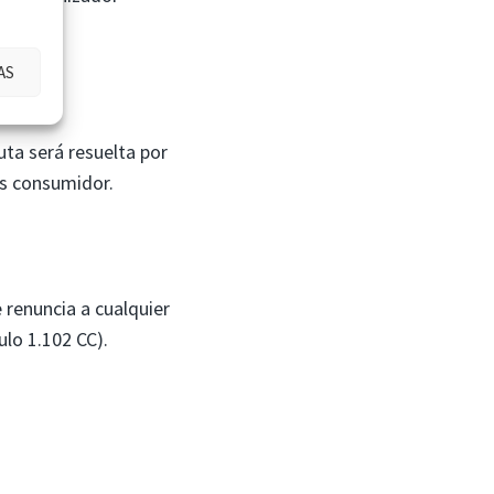
AS
uta será resuelta por
es consumidor.
 renuncia a cualquier
ulo 1.102 CC).