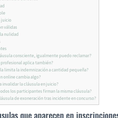
dad
ble
juicio
on válidas
la nulidad
s
ntes
cláusula consciente, igualmente puedo reclamar?
profesional aplica también?
sula limita la indemnización a cantidad pequeña?
ón online cambia algo?
invalidar la cláusula en juicio?
todos los participantes firman la misma cláusula?
áusula de exoneración tras incidente en concurso?
usulas que aparecen en inscripcione