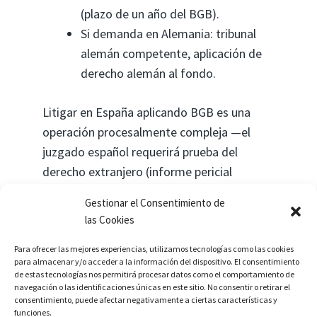
(plazo de un año del BGB).
Si demanda en Alemania: tribunal
alemán competente, aplicación de
derecho alemán al fondo.
Litigar en España aplicando BGB es una
operación procesalmente compleja —el
juzgado español requerirá prueba del
derecho extranjero (informe pericial
jurídico)— pero perfectamente viable. La
Gestionar el Consentimiento de
ventaja es disponer del año del BGB en
las Cookies
lugar de los 40 días del Código civil español.
Para ofrecer las mejores experiencias, utilizamos tecnologías como las cookies
para almacenar y/o acceder a la información del dispositivo. El consentimiento
Compras a través de
de estas tecnologías nos permitirá procesar datos como el comportamiento de
navegación o las identificaciones únicas en este sitio. No consentir o retirar el
mediadores en España
consentimiento, puede afectar negativamente a ciertas características y
funciones.