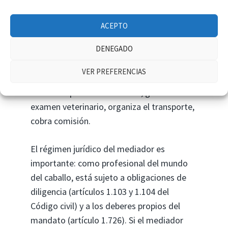
Variante muy frecuente: comprador
ACEPTO
español, vendedor alemán, pero la
DENEGADO
operación se cierra a través de un mediador
(broker, propietario de centro hípico,
VER PREFERENCIAS
comercial de raza) con sede en España. El
mediador presenta al caballo, gestiona el
examen veterinario, organiza el transporte,
cobra comisión.
El régimen jurídico del mediador es
importante: como profesional del mundo
del caballo, está sujeto a obligaciones de
diligencia (artículos 1.103 y 1.104 del
Código civil) y a los deberes propios del
mandato (artículo 1.726). Si el mediador