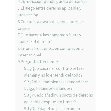
4
Jurisdicción: dónde puedo demandar
5
El juego entre derecho aplicable y
jurisdicción
6
Compras a través de mediadores en
España
7
Qué hacer si has comprado fuera y
aparece el defecto
8
Errores frecuentes en compraventa
internacional
9
Preguntas frecuentes
9.1
¿Qué pasa si el contrato está en
alemán y no lo entendí del todo?
9.2
¿Aplica también si el vendedor es
belga, holandés o irlandés?
9.3
¿Puedo añadir un pacto de derecho
aplicable después de firmar?
9.4
¿Qué papel juega el examen