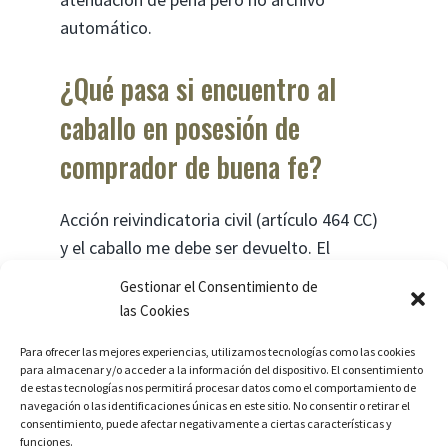
automático.
¿Qué pasa si encuentro al
caballo en posesión de
comprador de buena fe?
Acción reivindicatoria civil (artículo 464 CC)
y el caballo me debe ser devuelto. El
comprador de buena fe dirige acción contra
Gestionar el Consentimiento de
el vendedor (ladrón).
las Cookies
Para ofrecer las mejores experiencias, utilizamos tecnologías como las cookies
para almacenar y/o acceder a la información del dispositivo. El consentimiento
¿Tu caballo ha sido
de estas tecnologías nos permitirá procesar datos como el comportamiento de
navegación o las identificaciones únicas en este sitio. No consentir o retirar el
consentimiento, puede afectar negativamente a ciertas características y
sustraído?
funciones.