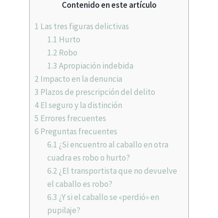
Contenido en este artículo
1
Las tres figuras delictivas
1.1
Hurto
1.2
Robo
1.3
Apropiación indebida
2
Impacto en la denuncia
3
Plazos de prescripción del delito
4
El seguro y la distinción
5
Errores frecuentes
6
Preguntas frecuentes
6.1
¿Si encuentro al caballo en otra
cuadra es robo o hurto?
6.2
¿El transportista que no devuelve
el caballo es robo?
6.3
¿Y si el caballo se «perdió» en
pupilaje?