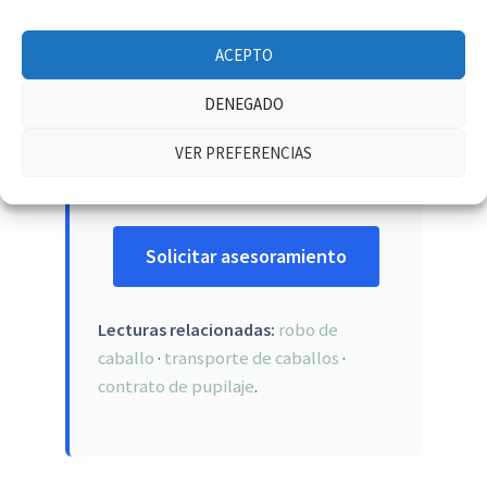
Asesoramiento legal
ACEPTO
Mándanos detalle de los hechos,
DENEGADO
Contrato
si lo había y póliza del
seguro. Diseñamos estrategia penal
VER PREFERENCIAS
y civil.
Solicitar asesoramiento
Lecturas relacionadas:
robo de
caballo
·
transporte de caballos
·
contrato de pupilaje
.