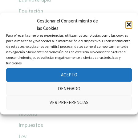
Equitación
Gestionar el Consentimiento de
Ética
las Cookies
Eventos
Para ofrecer las mejores experiencias, utilizamos tecnologías como las cookies
para almacenar y/o acceder a la información del dispositivo. El consentimiento
Fiesta
de estas tecnologías nos permitirá procesar datos como el comportamiento de
navegación o las identificaciones únicas en este sitio. No consentir o retirar el
Ganadería
consentimiento, puede afectar negativamente a ciertas características y
funciones.
Genealogía
ACEPTO
Guía
DENEGADO
Herradura
Hípica
VER PREFERENCIAS
Historia
Impuestos
Ley