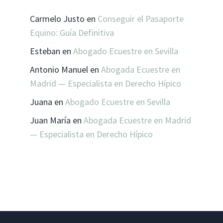
Carmelo Justo
en
Conseguir el Pasaporte
Equino: Guía Definitiva
Esteban
en
Abogado Ecuestre en Sevilla
Antonio Manuel
en
Abogada Ecuestre en
Madrid — Especialista en Derecho Hípico
Juana
en
Abogado Ecuestre en Sevilla
Juan María
en
Abogada Ecuestre en Madrid
— Especialista en Derecho Hípico