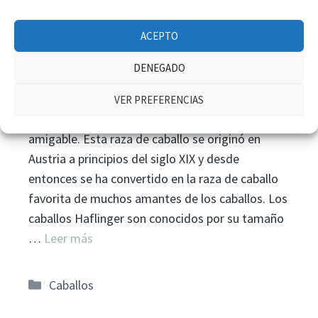
Características de los
ACEPTO
Caballos Haflinger
DENEGADO
Los caballos Haflinger son una raza de caballos
VER PREFERENCIAS
conocida por su belleza y su temperamento
amigable. Esta raza de caballo se originó en
Austria a principios del siglo XIX y desde
entonces se ha convertido en la raza de caballo
favorita de muchos amantes de los caballos. Los
caballos Haflinger son conocidos por su tamaño
…
Leer más
Categorías
Caballos