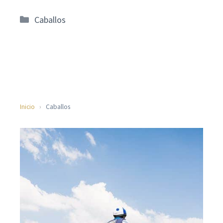
Categorías
Caballos
Inicio
›
Caballos