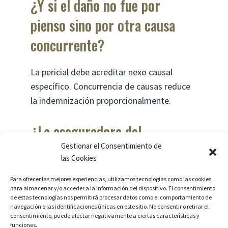
¿Y si el daño no fue por
pienso sino por otra causa
concurrente?
La pericial debe acreditar nexo causal
específico. Concurrencia de causas reduce
la indemnización proporcionalmente.
¿La aseguradora del
Gestionar el Consentimiento de
fabricante cubre estos casos?
las Cookies
Sí, la RC profesional de fabricantes de
Para ofrecer las mejores experiencias, utilizamos tecnologías como las cookies
para almacenar y/o acceder a la información del dispositivo. El consentimiento
pienso suele cubrir reclamaciones de
de estas tecnologías nos permitirá procesar datos como el comportamiento de
consumidores.
navegación o las identificaciones únicas en este sitio. No consentir o retirar el
consentimiento, puede afectar negativamente a ciertas características y
funciones.