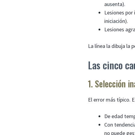
ausenta).
Lesiones por 
iniciación).
Lesiones agra
La línea la dibuja la 
Las cinco ca
1. Selección i
El error más típico. 
De edad temp
Con tendencia
no puede gest