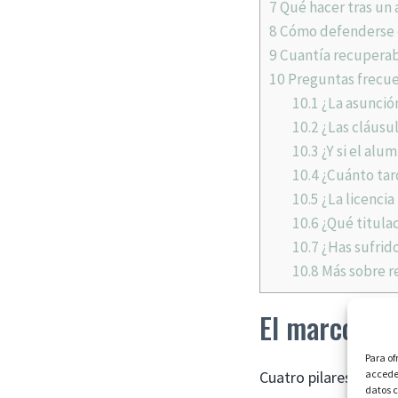
7
Qué hacer tras un 
8
Cómo defenderse c
9
Cuantía recupera
10
Preguntas frecu
10.1
¿La asunció
10.2
¿Las cláusul
10.3
¿Y si el alu
10.4
¿Cuánto tar
10.5
¿La licencia
10.6
¿Qué titulac
10.7
¿Has sufrido
10.8
Más sobre r
El marco jur
Para of
acceder
Cuatro pilares norma
datos c