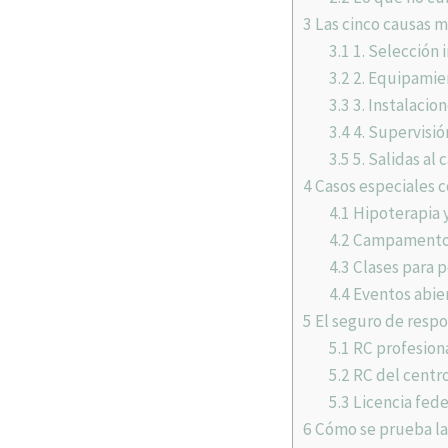
3
Las cinco causas m
3.1
1. Selección 
3.2
2. Equipamie
3.3
3. Instalacio
3.4
4. Supervisi
3.5
5. Salidas al
4
Casos especiales 
4.1
Hipoterapia 
4.2
Campamentos 
4.3
Clases para p
4.4
Eventos abier
5
El seguro de respon
5.1
RC profesiona
5.2
RC del centro
5.3
Licencia fede
6
Cómo se prueba la