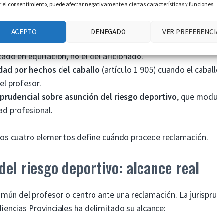
ar el consentimiento, puede afectar negativamente a ciertas características y funciones.
servicios
entre alumno y centro hípico/profesor (artículo 1.54
e obliga a prestar enseñanza con la diligencia profesional deb
ACEPTO
DENEGADO
VER PREFERENCI
igible
(artículos 1.103 y 1.104 del Código civil). El estándar e
cado en equitación, no el del aficionado.
dad por hechos del caballo
(artículo 1.905) cuando el caball
el profesor.
sprudencial sobre asunción del riesgo deportivo
, que modul
ad profesional.
stos cuatro elementos define cuándo procede reclamación.
del riesgo deportivo: alcance real
mún del profesor o centro ante una reclamación. La jurispru
iencias Provinciales ha delimitado su alcance: