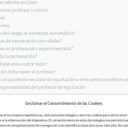
accidente en clase
omo profesor o centro
ble
entes
n del riesgo es eximente automática?
as de exoneración son válidas?
mno es profesional o experimentado?
da la reclamación?
 federativa cubre todo?
ión debe tener el profesor?
 un accidente en clase de equitación o eres centro/profesor c
esponsabilidad del profesor de equitación
ídico de la responsabilidad del profe
Gestionar el Consentimiento de las Cookies
recer las mejores experiencias, utilizamos tecnologías como las cookies para almacenar 
 a la información del dispositivo. El consentimiento de estas tecnologías nos permitirá p
tivos confluyen:
omo el comportamiento de navegación o las identificaciones únicas en este sitio. No con