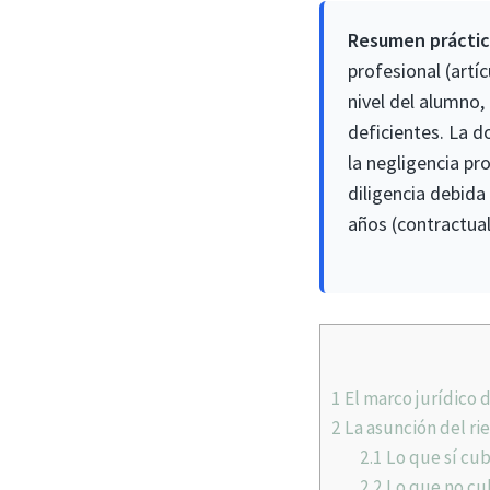
Resumen práctic
profesional (artí
nivel del alumno,
deficientes. La d
la negligencia pr
diligencia debida
años (contractual
1
El marco jurídico 
2
La asunción del rie
2.1
Lo que sí cub
2.2
Lo que no cu