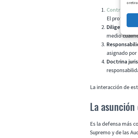
o retir
Contrato
de 
El profesor s
Diligencia ex
medio cualifi
Responsabili
asignado por 
Doctrina juri
responsabilid
La interacción de e
La asunción 
Es la defensa más co
Supremo y de las Aud