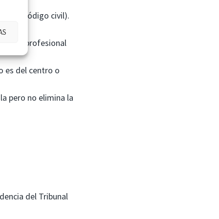
4 del Código civil).
ida.
AS
s el del profesional
o es del centro o
a pero no elimina la
dencia del Tribunal