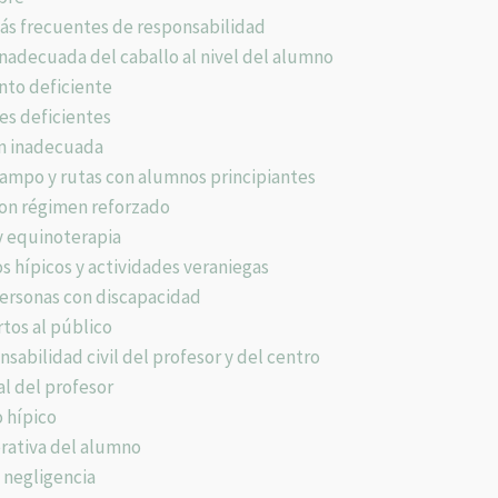
ás frecuentes de responsabilidad
inadecuada del caballo al nivel del alumno
nto deficiente
nes deficientes
ón inadecuada
 campo y rutas con alumnos principiantes
con régimen reforzado
y equinoterapia
hípicos y actividades veraniegas
ersonas con discapacidad
tos al público
sabilidad civil del profesor y del centro
l del profesor
 hípico
rativa del alumno
 negligencia