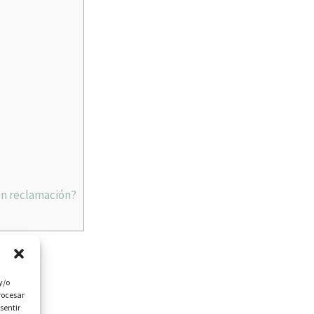
on reclamación?
sor
y/o
rocesar
sentir